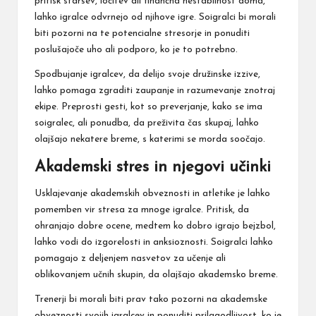
pritisk staršev, ločitev ali finančna nestabilnost doma,
lahko igralce odvrnejo od njihove igre. Soigralci bi morali
biti pozorni na te potencialne stresorje in ponuditi
poslušajoče uho ali podporo, ko je to potrebno.
Spodbujanje igralcev, da delijo svoje družinske izzive,
lahko pomaga zgraditi zaupanje in razumevanje znotraj
ekipe. Preprosti gesti, kot so preverjanje,
kako se
ima
soigralec, ali ponudba, da preživita čas skupaj, lahko
olajšajo nekatere breme, s katerimi se morda soočajo.
Akademski stres in njegovi učinki
Usklajevanje akademskih obveznosti in atletike je lahko
pomemben vir stresa za mnoge igralce. Pritisk, da
ohranjajo dobre ocene, medtem ko dobro igrajo bejzbol,
lahko vodi do izgorelosti in anksioznosti. Soigralci lahko
pomagajo z deljenjem nasvetov za učenje ali
oblikovanjem učnih skupin, da olajšajo akademsko breme.
Trenerji bi morali biti prav tako pozorni na akademske
obveznosti svojih igralcev in ponuditi prilagodljivost, ko je