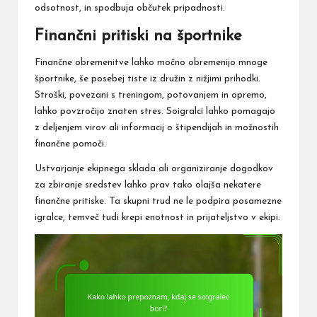
odsotnost, in spodbuja občutek pripadnosti.
Finančni pritiski na športnike
Finančne obremenitve lahko močno obremenijo mnoge
športnike, še posebej tiste iz družin z nižjimi prihodki.
Stroški, povezani s treningom, potovanjem in opremo,
lahko povzročijo znaten stres. Soigralci lahko pomagajo
z deljenjem virov ali informacij o štipendijah in možnostih
finančne pomoči.
Ustvarjanje ekipnega sklada ali organiziranje dogodkov
za zbiranje sredstev lahko prav tako olajša nekatere
finančne pritiske. Ta skupni trud ne le podpira posamezne
igralce, temveč tudi krepi enotnost in prijateljstvo v ekipi.