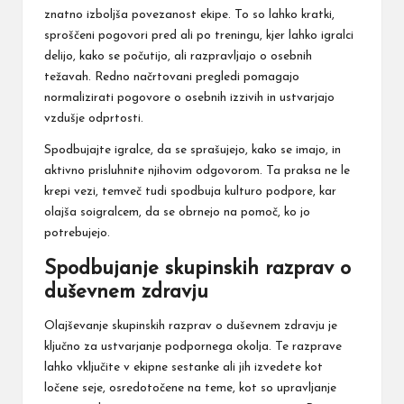
znatno izboljša povezanost ekipe. To so lahko kratki,
sproščeni pogovori pred ali po treningu, kjer lahko igralci
delijo, kako se počutijo, ali razpravljajo o osebnih
težavah. Redno načrtovani pregledi pomagajo
normalizirati pogovore o osebnih izzivih in ustvarjajo
vzdušje odprtosti.
Spodbujajte igralce, da se sprašujejo, kako se imajo, in
aktivno prisluhnite njihovim odgovorom. Ta praksa ne le
krepi vezi, temveč tudi spodbuja kulturo podpore, kar
olajša soigralcem, da se obrnejo na pomoč, ko jo
potrebujejo.
Spodbujanje skupinskih razprav o
duševnem zdravju
Olajševanje skupinskih razprav o duševnem zdravju je
ključno za ustvarjanje podpornega okolja. Te razprave
lahko vključite v ekipne sestanke ali jih izvedete kot
ločene seje, osredotočene na teme, kot so upravljanje