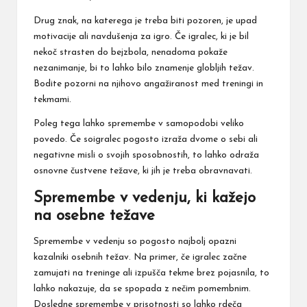
Drug znak, na katerega je treba biti pozoren, je upad
motivacije ali navdušenja za igro. Če igralec, ki je bil
nekoč strasten do bejzbola, nenadoma pokaže
nezanimanje, bi to lahko bilo znamenje globljih težav.
Bodite pozorni na njihovo angažiranost med treningi in
tekmami.
Poleg tega lahko spremembe v samopodobi veliko
povedo. Če soigralec pogosto izraža dvome o sebi ali
negativne misli o svojih sposobnostih, to lahko odraža
osnovne čustvene težave, ki jih je treba obravnavati.
Spremembe v vedenju, ki kažejo
na osebne težave
Spremembe v vedenju so pogosto najbolj opazni
kazalniki osebnih težav. Na primer, če igralec začne
zamujati na treninge ali izpušča tekme brez pojasnila, to
lahko nakazuje, da se spopada z nečim pomembnim.
Dosledne spremembe v prisotnosti so lahko rdeča