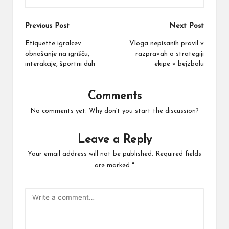
Post
Previous Post
Next Post
navigation
Etiquette igralcev:
Vloga nepisanih pravil v
obnašanje na igrišču,
razpravah o strategiji
interakcije, športni duh
ekipe v bejzbolu
Comments
No comments yet. Why don’t you start the discussion?
Leave a Reply
Your email address will not be published.
Required fields
are marked
*