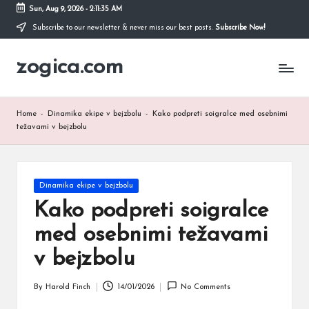
Sun, Aug 9, 2026
-
2:11:36 AM
Subscribe to our newsletter & never miss our best posts.
Subscribe Now!
Skip
to
zogica.com
content
Home
-
Dinamika ekipe v bejzbolu
-
Kako podpreti soigralce med osebnimi
težavami v bejzbolu
Posted
Dinamika ekipe v bejzbolu
in
Kako podpreti soigralce
med osebnimi težavami
v bejzbolu
By
Harold Finch
14/01/2026
No Comments
Posted
by