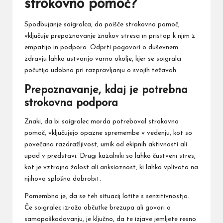
strokovno pomoč?
Spodbujanje soigralca, da poišče strokovno pomoč,
vključuje prepoznavanje znakov stresa in pristop k njim z
empatijo in podporo. Odprti pogovori o duševnem
zdravju lahko ustvarijo varno okolje, kjer se soigralci
počutijo udobno pri razpravljanju o svojih težavah.
Prepoznavanje, kdaj je potrebna
strokovna podpora
Znaki, da bi soigralec morda potreboval strokovno
pomoč, vključujejo opazne spremembe v vedenju, kot so
povečana razdražljivost, umik od ekipnih aktivnosti ali
upad v predstavi. Drugi kazalniki so lahko čustveni stres,
kot je vztrajno žalost ali anksioznost, ki lahko vplivata na
njihovo splošno dobrobit.
Pomembno je, da se teh situacij lotite s senzitivnostjo.
Če soigralec izraža občutke brezupa ali govori o
samopoškodovanju, je ključno, da te izjave jemljete resno