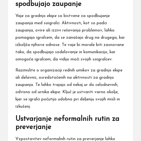
spodbujajo zaupanje
Vaje za gradnjo ekipe so bistvene za spodbujanje
zaupanja
med soigralci
. Aktivnosti, kot so padci
zaupanja, ovire ali izzivi reševanja problemov, lahko
pomagajo igralcem, da se zanašajo drug na drugega, kar
izboljša njihove odnose. Te vaje bi morale biti zasnovane
tako, da spodbujajo sodelovanje in komunikacijo, kar
omogoča igralcem, da vidijo moči svojih soigralcev.
Razmislite o organizaciji rednih umikov za gradnjo ekipe
ali delavnic, osredotočenih na aktivnosti za gradnjo
zaupanja. Te lahko trajajo od nekaj ur do celodnevnih,
odvisno od urnika ekipe. Ključ je ustvariti varno okolje,
kjer se igralci počutijo udobno pri deljenju svojih misli in
izkušenj.
Ustvarjanje neformalnih rutin za
preverjanje
Vzpostavitev neformalnih rutin za preverjanje lahko