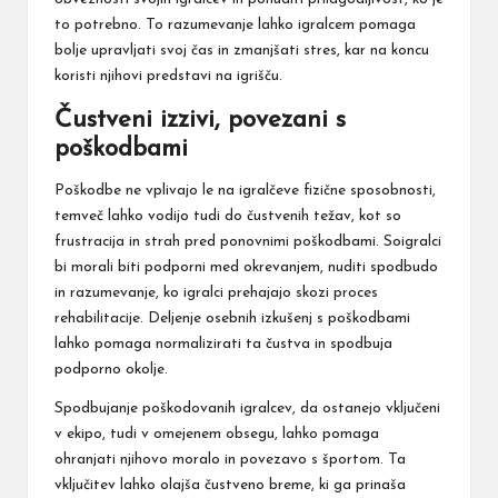
to potrebno. To razumevanje lahko igralcem pomaga
bolje upravljati svoj čas in zmanjšati stres, kar na koncu
koristi njihovi predstavi na igrišču.
Čustveni izzivi, povezani s
poškodbami
Poškodbe ne vplivajo le na igralčeve fizične sposobnosti,
temveč lahko vodijo tudi do čustvenih težav, kot so
frustracija in strah pred ponovnimi poškodbami. Soigralci
bi morali biti podporni med okrevanjem, nuditi spodbudo
in razumevanje, ko igralci prehajajo skozi proces
rehabilitacije. Deljenje osebnih izkušenj s poškodbami
lahko pomaga normalizirati ta čustva in spodbuja
podporno okolje.
Spodbujanje poškodovanih igralcev, da ostanejo vključeni
v ekipo, tudi v omejenem obsegu, lahko pomaga
ohranjati njihovo moralo in povezavo s športom. Ta
vključitev lahko olajša čustveno breme, ki ga prinaša