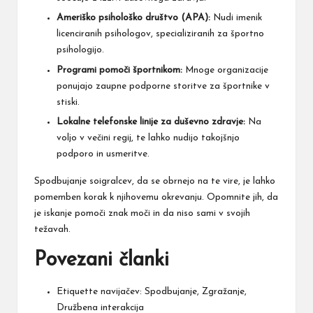
Ameriško psihološko društvo (APA):
Nudi imenik
licenciranih psihologov, specializiranih za športno
psihologijo.
Programi pomoči športnikom:
Mnoge organizacije
ponujajo zaupne podporne storitve za športnike v
stiski.
Lokalne telefonske linije za duševno zdravje:
Na
voljo v večini regij, te lahko nudijo takojšnjo
podporo in usmeritve.
Spodbujanje soigralcev, da se obrnejo na te vire, je lahko
pomemben korak k njihovemu okrevanju. Opomnite jih, da
je iskanje pomoči znak moči in da niso sami v svojih
težavah.
Povezani članki
Etiquette navijačev: Spodbujanje, Zgražanje,
Družbena interakcija