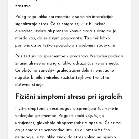
zastava.
Poleg tega lahko spremembe v socialnih interakcijah
signalizirajo stres. Če se soigralec, ki je bil nekoč
družaben, izolira ali preneha komunicirati z drugimi, je
morda čas, da se z njim pogovorite. Ta umik lahko
pomeni, da se težko spopadajo z osebnimi zadevami.
Pazite tudi na spremembe v predstavi. Nenaden padec v
znanju ali neenotna igra lahko odraža čustveno zmedo.
Če običajno zanesljiv igralec začne delati nenavadne
napake, bi bilo smiselno raziskati njihovo trenutno
duševno stanje.
Fizični simptomi stresa pri igralcih
Fizični simptomi stresa pogosto spremljajo čustvene in
vedenjske spremembe. Pogosti znaki vključujejo
utrujenost, glavobole ali spremembe v apetitu. Če se zdi,
da je soigralec nenavadno utrujen ali omeni fizično
nelagodje, je to lahko znak, da stres vpliva na njihovo