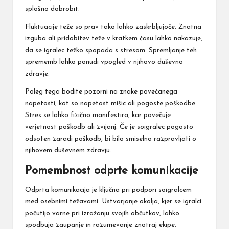
splošno dobrobit.
Fluktuacije teže so prav tako lahko zaskrbljujoče. Znatna
izguba ali pridobitev teže v kratkem času lahko nakazuje,
da se igralec težko spopada s stresom. Spremljanje teh
sprememb lahko ponudi vpogled v njihovo duševno
zdravje.
Poleg tega bodite pozorni na znake povečanega
napetosti, kot so napetost mišic ali pogoste poškodbe.
Stres se lahko fizično manifestira, kar povečuje
verjetnost poškodb ali zvijanj. Če je soigralec pogosto
odsoten zaradi poškodb, bi bilo smiselno razpravljati o
njihovem duševnem zdravju.
Pomembnost odprte komunikacije
Odprta komunikacija je ključna pri podpori soigralcem
med osebnimi težavami. Ustvarjanje okolja, kjer se igralci
počutijo varne pri izražanju svojih občutkov, lahko
spodbuja zaupanje in razumevanje znotraj ekipe.