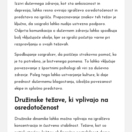
Izzivi duševnega zdravja, kot sta anksioznost in
depresija, lahko resno ovirajo igralčevo osredotočenost in
predstavo na igrišču. Prepoznavanje znakov teh težav je
ključno, da soigralci lahko nudijo ustrezno podporo.
Odprta komunikacija o duševnem zdravju lahko spodbuja
bolj vključujoče okolje, kjer se igralci počutijo varne pri
razpravljanju o svojih težavah.
Spodbujanje soigralcev, da poiščejo strokovno pomoč, ko
je to potrebno, je bistvenega pomena. To lahko vključuje
povezovanje z športnimi psihologi ali viri za duševno
zdravje. Poleg tega lahko ustvarjanje kulture, ki daje
prednost duševnemu blagostanju, izboljša povezanost
ekipe in splošno predstavo.
Družinske težave, ki vplivajo na
osredotočenost
Družinske dinamike lahko močno vplivajo na igralčevo
koncentracijo in čustveno stabilnost. Težave, kot so