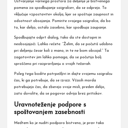
Ustvarjanje varnega prostora za deljenje je bistvenega
pomena za spodbujanje soigralcev, da se odprejo. To
vključuje vzpostavitev okolja, kjer se spoštuje zaupnost in
odsotnost obsojanja. Pomirite svojega soigralca, da bo
to, kar delijo, ostalo zasebno, kar spodbuja zaupanje.
Spodbujajte odprt dialog, tako da ste dostopni in
neobsojajoči. Lahko rečete: “Želim, da se počutiš udobno
pri deljenju česar koli z mano, in te ne bom obsojal.” Ta
zagotovitev jim lahko pomaga, da se počutijo bolj
sproščeno pri razpravljanju o svojih težavah.
Poleg tega bodite potrpežljivi in dajte svojemu soigralcu
čas, ki ga potrebuje, da se izrazi. Včasih morda
potrebujejo čas, da zberejo svoje misli, preden delijo,
zato dovolite, da se pogovor odvija brez pritiskov.
Uravnoteženje podpore s
spoštovanjem zasebnosti
Medtem
ko je
nuditi podporo bistveno, je prav tako