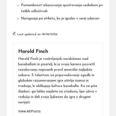
Pomembnost izkazovanja spoštovanja sodnikom pri
težkih odločitvah
Navigacija po etiketu, ko je igralec v seriji udarcev
Last updated on 18/06/2026
Harold Finch
Harold Finch je vseživljenjski navdušenec nad
baseballom in pisatelj, ki je svojo kariero posvetil
raziskovanju nepisanih pravil ameriške najljubše
zabave. S talentom za pripovedovanje zgodb in
globokim razumevanjem igre oživlja nianse in
tradicije, ki oblikujejo kulturo baseballa. Ko ne piše
člankov, ga lahko najdete na stadionu, kjer uživa v
vzdušju in deli svojo ljubezen do igre z drugimi
navijači.
View All Posts