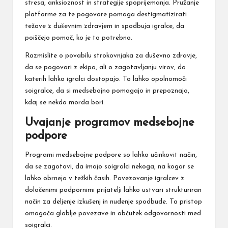
stresa, anksioznost in strategije spoprijemanja. Pružanje
platforme za te pogovore pomaga destigmatizirati
težave z duševnim zdravjem in spodbuja igralce, da
poiščejo pomoč, ko je to potrebno.
Razmislite o povabilu strokovnjaka za duševno zdravje,
da se pogovori z ekipo, ali o zagotavljanju virov, do
katerih lahko igralci dostopajo. To lahko opolnomoči
soigralce, da si medsebojno pomagajo in prepoznajo,
kdaj se
nekdo morda bori.
Uvajanje programov medsebojne
podpore
Programi medsebojne podpore so lahko učinkovit način,
da se zagotovi, da imajo soigralci nekoga, na kogar se
lahko obrnejo v težkih časih. Povezovanje igralcev z
določenimi podpornimi prijatelji lahko ustvari strukturiran
način za deljenje izkušenj in nudenje spodbude. Ta pristop
omogoča globlje povezave in občutek odgovornosti med
soigralci.