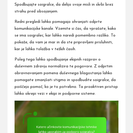
Spodbujajte soigralce, da delijo svoje misli in skrbi brez
strahu pred obsojanjem.
Redni pregledi lahko pomagajo ohranjati odprte
komunikacijske kanale. Vzemite si čas, da vprašate, kako
se ima soigralec, kar lahko naredi pomembno razliko. To
pokaže, da vam je mar in da ste pripravljeni prisluhniti,
kar je lahko tolažba v težkih časih.
Poleg tega lahko spodbujanje ekipnih razprav o
duševnem zdravju normalizira te pogovore. Z odprtim
obravnavanjem pomena duševnega blagostanja lahko
pomagate zmanjšati stigmo in spodbudite soigralce, da
poiščejo pomoč, ko je to potrebno. Ta proaktiven pristop
lahko okrepi vezi
v ekipi
in podporne sisteme.