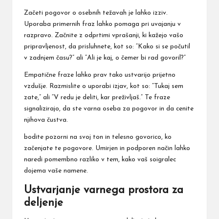
Začeti pogovor o osebnih težavah je lahko izziv.
Uporaba primernih fraz lahko pomaga pri uvajanju v
razpravo. Začnite z odprtimi vprašanji, ki kažejo vašo
pripravljenost, da prisluhnete, kot so: “Kako si se počutil
v zadnjem času?” ali “Ali je kaj, o čemer bi rad govoril?”
Empatične fraze lahko prav tako ustvarijo prijetno
vzdušje. Razmislite o uporabi izjav, kot so: “Tukaj sem
zate,” ali “V redu je deliti, kar preživljaš.” Te fraze
signalizirajo, da ste varna oseba za pogovor in da cenite
njihova čustva.
bodite pozorni na svoj ton in telesno govorico, ko
začenjate te pogovore. Umirjen in podporen način lahko
naredi pomembno razliko v tem, kako vaš soigralec
dojema vaše namene.
Ustvarjanje varnega prostora za
deljenje