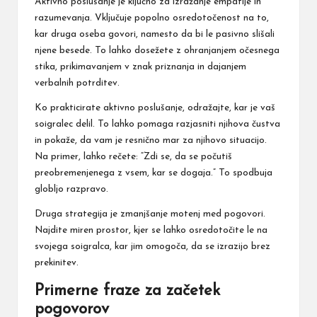
Aktivno poslušanje je ključno za izražanje empatije in
razumevanja. Vključuje popolno osredotočenost na to,
kar druga oseba govori, namesto da bi le pasivno slišali
njene besede. To lahko dosežete z ohranjanjem očesnega
stika, prikimavanjem v znak priznanja in dajanjem
verbalnih potrditev.
Ko prakticirate aktivno poslušanje, odražajte, kar je vaš
soigralec delil. To lahko pomaga razjasniti njihova čustva
in pokaže, da vam je resnično mar za njihovo situacijo.
Na primer, lahko rečete: “Zdi se, da se počutiš
preobremenjenega z vsem, kar se dogaja.” To spodbuja
globljo razpravo.
Druga strategija je zmanjšanje motenj med pogovori.
Najdite miren prostor, kjer se lahko osredotočite le na
svojega soigralca, kar jim omogoča, da se izrazijo brez
prekinitev.
Primerne fraze za začetek
pogovorov