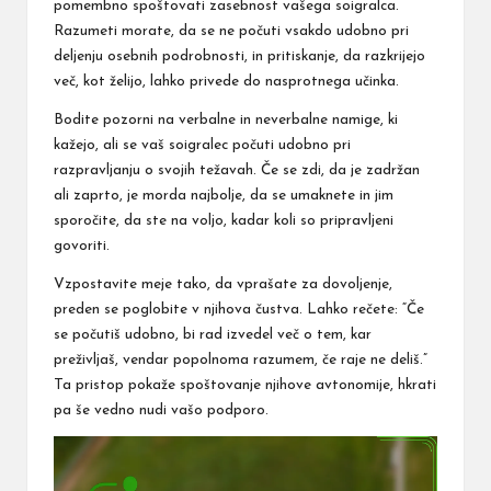
pomembno spoštovati zasebnost vašega soigralca.
Razumeti morate, da se ne počuti vsakdo udobno pri
deljenju osebnih podrobnosti, in pritiskanje, da razkrijejo
več, kot želijo, lahko privede do nasprotnega učinka.
Bodite pozorni na verbalne in neverbalne namige, ki
kažejo, ali se vaš soigralec počuti udobno pri
razpravljanju o svojih težavah. Če se zdi, da je zadržan
ali zaprto, je morda najbolje, da se umaknete in jim
sporočite, da ste na voljo, kadar koli so pripravljeni
govoriti.
Vzpostavite meje tako, da vprašate za dovoljenje,
preden se poglobite v njihova čustva. Lahko rečete: “Če
se počutiš udobno, bi rad izvedel več o tem, kar
preživljaš, vendar popolnoma razumem, če raje ne deliš.”
Ta pristop pokaže spoštovanje njihove avtonomije, hkrati
pa še vedno nudi vašo podporo.