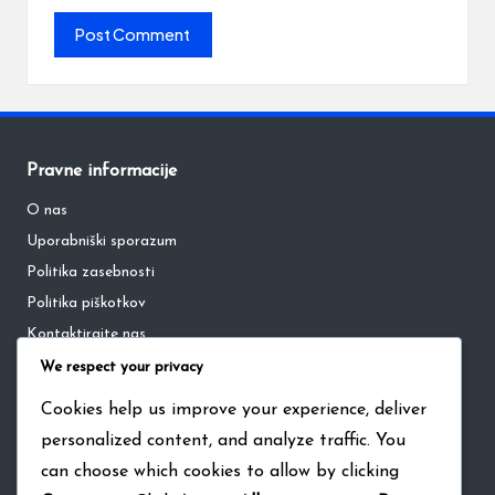
Pravne informacije
O nas
Uporabniški sporazum
Politika zasebnosti
Politika piškotkov
Kontaktirajte nas
We respect your privacy
Kategorije
Cookies help us improve your experience, deliver
personalized content, and analyze traffic. You
Dinamika ekipe v bejzbolu
can choose which cookies to allow by clicking
Etiquette v bejzbolu