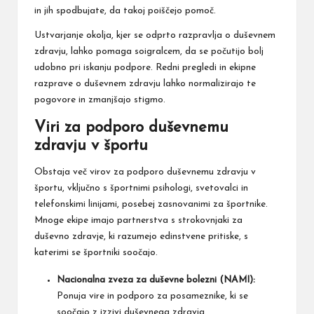
in jih spodbujate, da takoj poiščejo pomoč.
Ustvarjanje okolja, kjer se odprto razpravlja o duševnem
zdravju, lahko pomaga soigralcem, da se počutijo bolj
udobno pri iskanju podpore. Redni pregledi in ekipne
razprave o duševnem zdravju lahko normalizirajo te
pogovore in zmanjšajo stigmo.
Viri za podporo duševnemu
zdravju v športu
Obstaja več virov za podporo duševnemu zdravju v
športu, vključno s športnimi psihologi, svetovalci in
telefonskimi linijami, posebej zasnovanimi za športnike.
Mnoge ekipe imajo partnerstva s strokovnjaki za
duševno zdravje, ki razumejo edinstvene pritiske, s
katerimi se športniki soočajo.
Nacionalna zveza za duševne bolezni (NAMI):
Ponuja vire in podporo za posameznike, ki se
soočajo z izzivi duševnega zdravja.