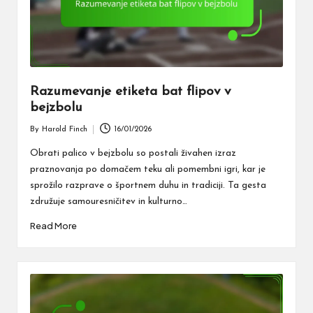
Razumevanje etiketa bat flipov v
bejzbolu
By
Harold Finch
16/01/2026
Posted
by
Obrati palico v bejzbolu so postali živahen izraz
praznovanja po domačem teku ali pomembni igri, kar je
sprožilo razprave o športnem duhu in tradiciji. Ta gesta
združuje samouresničitev in kulturno…
Read More