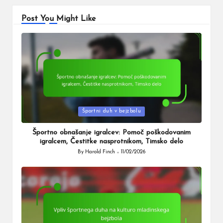
Post You Might Like
Posted
Športni duh v bejzbolu
in
Športno obnašanje igralcev: Pomoč poškodovanim
igralcem, Čestitke nasprotnikom, Timsko delo
By
Harold Finch
11/02/2026
Posted
by