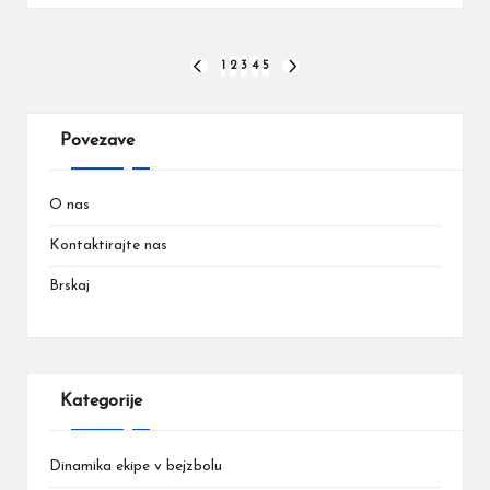
Posts
1
2
3
4
5
PREVIOUS
NEXT
PAGE
PAGE
pagination
Povezave
O nas
Kontaktirajte nas
Brskaj
Kategorije
Dinamika ekipe v bejzbolu