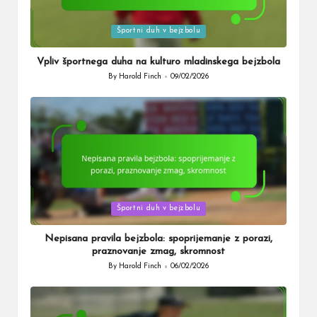
Posted
Športni duh v bejzbolu
in
Vpliv športnega duha na kulturo mladinskega bejzbola
By
Harold Finch
09/02/2026
Posted
by
Posted
Športni duh v bejzbolu
in
Nepisana pravila bejzbola: spoprijemanje z porazi,
praznovanje zmag, skromnost
By
Harold Finch
06/02/2026
Posted
by