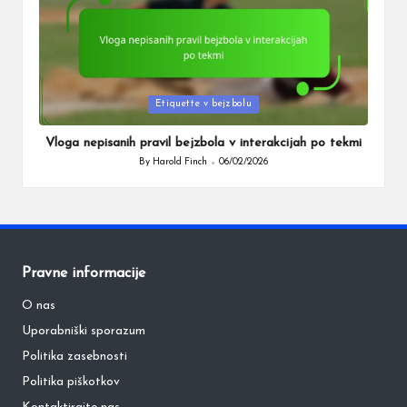
Posted
Etiquette v bejzbolu
in
Vloga nepisanih pravil bejzbola v interakcijah po tekmi
By
Harold Finch
06/02/2026
Posted
by
Pravne informacije
O nas
Uporabniški sporazum
Politika zasebnosti
Politika piškotkov