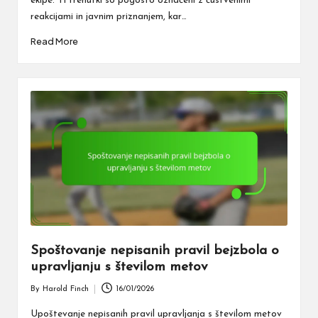
ekipe. Ti trenutki so pogosto označeni z čustvenimi
reakcijami in javnim priznanjem, kar…
Read More
Spoštovanje nepisanih pravil bejzbola o
upravljanju s številom metov
By
Harold Finch
16/01/2026
Posted
by
Upoštevanje nepisanih pravil upravljanja s številom metov