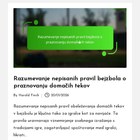
Razumevanje nepisanih pravil bejzbola o
praznovanju domačih tekov
By
Harold Finch
20/01/2026
Posted
by
Razumevanje nepisanih pravil obeleževanja domačih tekov
v bejzbolu je ključno tako za igralce kot za navijače. Ta
pravila uravnavajo vznemirjenje osebnega izražanja s
tradicijami igre, zagotavljajoč spoštovanje med igralci,
hkrati…