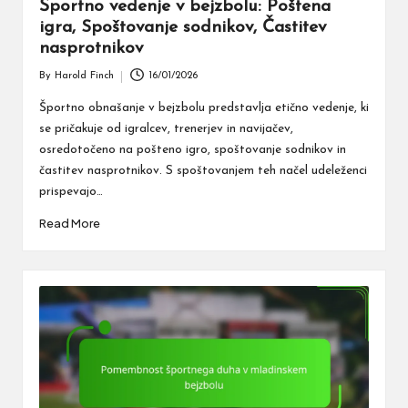
Športno vedenje v bejzbolu: Poštena
igra, Spoštovanje sodnikov, Častitev
nasprotnikov
By
Harold Finch
16/01/2026
Posted
by
Športno obnašanje v bejzbolu predstavlja etično vedenje, ki
se pričakuje od igralcev, trenerjev in navijačev,
osredotočeno na pošteno igro, spoštovanje sodnikov in
častitev nasprotnikov. S spoštovanjem teh načel udeleženci
prispevajo…
Read More