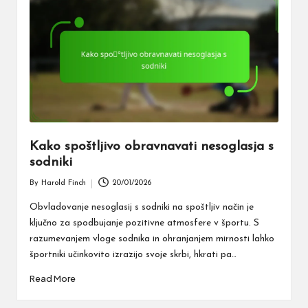
Kako spoštljivo obravnavati nesoglasja s
sodniki
By
Harold Finch
20/01/2026
Posted
by
Obvladovanje nesoglasij s sodniki na spoštljiv način je
ključno za spodbujanje pozitivne atmosfere v športu. S
razumevanjem vloge sodnika in ohranjanjem mirnosti lahko
športniki učinkovito izrazijo svoje skrbi, hkrati pa…
Read More