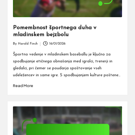
Pomembnost športnega duha v
mladinskem bejzbolu
By
Harold Finch
16/01/2026
Posted
by
Športno vedenje v mladinskem baseballu je ključno za
spodbujanje etičnega obnašanja med igralci, trenerji in
gledalci, pri čemer se poudarja spoštovanje vseh
udeležencev in same igre. S spodbujanjem kulture poštene…
Read More